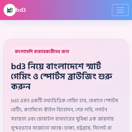
bd3
বাংলাদেশি ব্যবহারকারীদের জন্য
bd3 নিয়ে বাংলাদেশে স্মার্ট
গেমিং ও স্পোর্টস ব্রাউজিং শুরু
করুন
bd3 এমন একটি তথ্যভিত্তিক গেমিং হাব, যেখানে স্পোর্টস
বেটিং, ক্যাসিনো-স্টাইল বিনোদন, গেম লবি, লগইন
সহায়তা এবং মোবাইল ব্যবহারের সুবিধা এক জায়গায়
সুন্দরভাবে সাজানো আছে। ঢাকা, চট্টগ্রাম, সিলেট বা