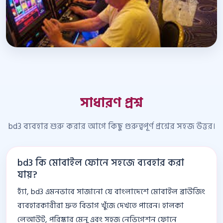
সাধারণ প্রশ্ন
bd3 ব্যবহার শুরু করার আগে কিছু গুরুত্বপূর্ণ প্রশ্নের সহজ উত্তর।
bd3 কি মোবাইল ফোনে সহজে ব্যবহার করা
যায়?
হ্যাঁ, bd3 এমনভাবে সাজানো যে বাংলাদেশে মোবাইল ব্রাউজিং
ব্যবহারকারীরা দ্রুত বিভাগ খুঁজে দেখতে পারেন। হালকা
লেআউট, পরিষ্কার মেনু এবং সহজ নেভিগেশন ফোনে