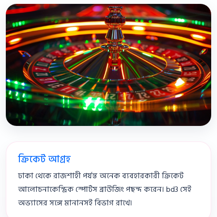
ক্রিকেট আগ্রহ
ঢাকা থেকে রাজশাহী পর্যন্ত অনেক ব্যবহারকারী ক্রিকেট
আলোচনাকেন্দ্রিক স্পোর্টস ব্রাউজিং পছন্দ করেন। bd3 সেই
অভ্যাসের সঙ্গে মানানসই বিভাগ রাখে।