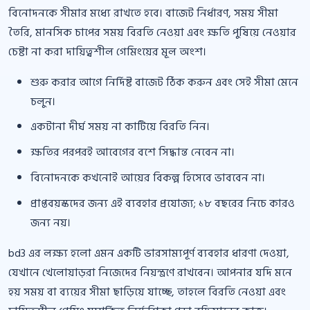
বিনোদনকে সীমার মধ্যে রাখতে হবে। বাজেট নির্ধারণ, সময় সীমা
তৈরি, মানসিক চাপের সময় বিরতি নেওয়া এবং ক্ষতি পুষিয়ে নেওয়ার
চেষ্টা না করা দায়িত্বশীল গেমিংয়ের মূল অংশ।
শুরু করার আগে নির্দিষ্ট বাজেট ঠিক করুন এবং সেই সীমা মেনে
চলুন।
একটানা দীর্ঘ সময় না কাটিয়ে বিরতি নিন।
ক্ষতির পরপরই আবেগের বশে সিদ্ধান্ত নেবেন না।
বিনোদনকে কখনোই আয়ের বিকল্প হিসেবে ভাববেন না।
প্রাপ্তবয়স্কদের জন্য এই ব্যবহার প্রযোজ্য; ১৮ বছরের নিচে কারও
জন্য নয়।
bd3 এর লক্ষ্য হলো এমন একটি ভারসাম্যপূর্ণ ব্যবহার ধারণা দেওয়া,
যেখানে খেলোয়াড়রা নিজেদের নিয়ন্ত্রণে রাখবেন। আপনার যদি মনে
হয় সময় বা ব্যয়ের সীমা ছাড়িয়ে যাচ্ছে, তাহলে বিরতি নেওয়া এবং