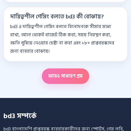
দায়িত্বশীল গেমিং বলতে bd3 কী বোঝায়?
bd3 এ দায়িত্বশীল গেমিং বলতে বিনোদনকে সীমার মধ্যে
রাখা, আগে থেকেই বাজেট ঠিক করা, সময় নিয়ন্ত্রণ করা,
ক্ষতি পুষিয়ে নেওয়ার চেষ্টা না করা এবং ১৮+ প্রাপ্তবয়স্কদের
জন্য ব্যবহার বোঝায়।
আরও সাধারণ প্রশ্ন
bd3 সম্পর্কে
bd3 বাংলাদেশি প্রাপ্তবয়স্ক ব্যবহারকারীদের জন্য স্পোর্টস, গেম লবি,