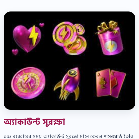
অ্যাকাউন্ট সুরক্ষা
bd3 ব্যবহারের সময় অ্যাকাউন্ট সুরক্ষা মানে কেবল পাসওয়ার্ড তৈরি