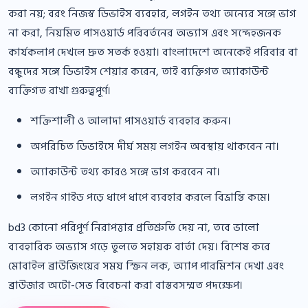
করা নয়; বরং নিজস্ব ডিভাইস ব্যবহার, লগইন তথ্য অন্যের সঙ্গে ভাগ
না করা, নিয়মিত পাসওয়ার্ড পরিবর্তনের অভ্যাস এবং সন্দেহজনক
কার্যকলাপ দেখলে দ্রুত সতর্ক হওয়া। বাংলাদেশে অনেকেই পরিবার বা
বন্ধুদের সঙ্গে ডিভাইস শেয়ার করেন, তাই ব্যক্তিগত অ্যাকাউন্ট
ব্যক্তিগত রাখা গুরুত্বপূর্ণ।
শক্তিশালী ও আলাদা পাসওয়ার্ড ব্যবহার করুন।
অপরিচিত ডিভাইসে দীর্ঘ সময় লগইন অবস্থায় থাকবেন না।
অ্যাকাউন্ট তথ্য কারও সঙ্গে ভাগ করবেন না।
লগইন গাইড পড়ে ধাপে ধাপে ব্যবহার করলে বিভ্রান্তি কমে।
bd3 কোনো পরিপূর্ণ নিরাপত্তার প্রতিশ্রুতি দেয় না, তবে ভালো
ব্যবহারিক অভ্যাস গড়ে তুলতে সহায়ক বার্তা দেয়। বিশেষ করে
মোবাইল ব্রাউজিংয়ের সময় স্ক্রিন লক, অ্যাপ পারমিশন দেখা এবং
ব্রাউজার অটো-সেভ বিবেচনা করা বাস্তবসম্মত পদক্ষেপ।