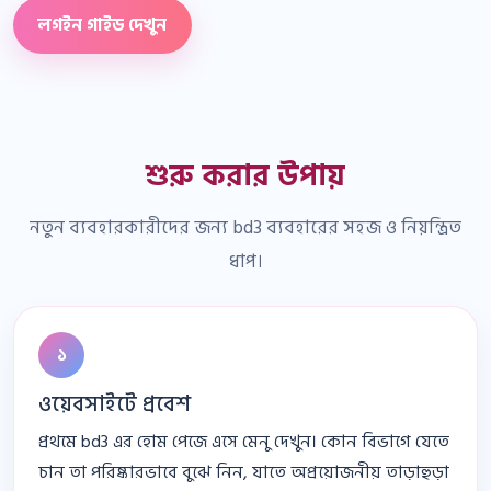
লগইন গাইড দেখুন
শুরু করার উপায়
নতুন ব্যবহারকারীদের জন্য bd3 ব্যবহারের সহজ ও নিয়ন্ত্রিত
ধাপ।
১
ওয়েবসাইটে প্রবেশ
প্রথমে bd3 এর হোম পেজে এসে মেনু দেখুন। কোন বিভাগে যেতে
চান তা পরিষ্কারভাবে বুঝে নিন, যাতে অপ্রয়োজনীয় তাড়াহুড়া