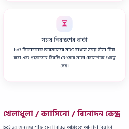
সময় নিয়ন্ত্রণের বার্তা
bd3 বিনোদনকে ভারসাম্যের মধ্যে রাখতে সময় সীমা ঠিক
করা এবং প্রয়োজনে বিরতি নেওয়ার মতো পরামর্শকে গুরুত্ব
দেয়।
খেলাধুলা / ক্যাসিনো / বিনোদন কেন্দ্র
bd3 এর অন্যতম শক্তি হলো বিভিন্ন আগ্রহকে আলাদা বিভাগে