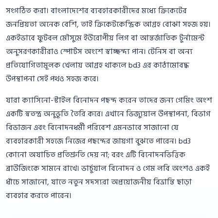
সংগঠিত করা। বাংলাদেশের ব্যবহারকারীদের মধ্যে ক্রিকেটের
জনপ্রিয়তা অনেক বেশি, তাই ক্রিকেটকেন্দ্রিক আগ্রহ বোঝা সহজ হয়।
একইভাবে ফুটবল মৌসুমে ইউরোপীয় লিগ বা আন্তর্জাতিক টুর্নামেন্ট
অনুসরণকারীরাও স্পোর্টস অংশে স্বাচ্ছন্দ্য পান। টেনিস বা অন্য
প্রতিযোগিতামূলক খেলায় আগ্রহ থাকলে bd3 এর কাঠামোবদ্ধ
উপস্থাপনা সেই পথও সহজ করে।
যারা ক্যাসিনো-স্টাইল বিনোদন পছন্দ করেন তাদের জন্য গেমিং অংশ
একটি স্বতন্ত্র অনুভূতি তৈরি করে। এখানে ভিজ্যুয়াল উপস্থাপনা, বিভাগ
বিভাজন এবং বিনোদনধর্মী পরিবেশ এমনভাবে সাজানো যে
ব্যবহারকারী সহজে নিজের পছন্দের জায়গা বুঝতে পারেন। bd3
কোনো অযাচিত প্রতিশ্রুতি দেয় না; বরং এটি বিনোদনভিত্তিক
ব্রাউজিংকে সামনে রাখে। ভার্চুয়াল বিনোদন ও গেম লবি অংশও একই
ধাঁচে সাজানো, যাতে নতুন সদস্যরা অপ্রয়োজনীয় বিভ্রান্তি ছাড়া
ব্যবহার করতে পারেন।