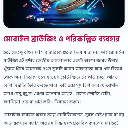
মোবাইল ব্রাউজিং ও পরিকল্পিত ব্যবহার
bd3 যেহেতু বাংলাদেশি বাজারকে গুরুত্ব দিয়ে সাজানো, তাই মোবাইল
ব্রাউজিং এই পৃষ্ঠার কেন্দ্রীয় আলোচনার একটি অংশ। জয়ের উপায়
খুঁজতে গিয়ে অনেকেই প্রথম ভুলটি করেন তাড়াহুড়ো করে এক বিভাগ
থেকে অন্য বিভাগে চলে যাওয়া। ছোট স্ক্রিনে এই তাড়াহুড়ো আরও
বেশি বিভ্রান্তি তৈরি করতে পারে। তাই bd3 সুপারিশ করে যে আপনি
আগে মেনু বুঝুন, এরপর আপনার আগ্রহ—যেমন স্পোর্টস বেটিং,
ক্যাসিনো গেম বা গেম লবি—নির্বাচন করুন।
মোবাইলে ব্যবহার করার সময় নোটিফিকেশন, দুর্বল নেটওয়ার্ক বা বহু
কাজ একসঙ্গে করার অভ্যাস সিদ্ধান্তকে প্রভাবিত করতে পারে। bd3