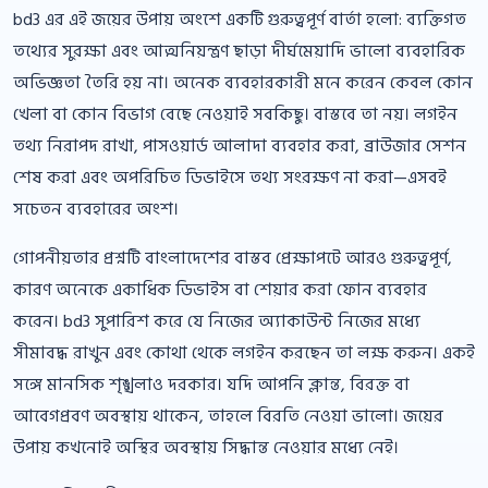
bd3 এর এই জয়ের উপায় অংশে একটি গুরুত্বপূর্ণ বার্তা হলো: ব্যক্তিগত
তথ্যের সুরক্ষা এবং আত্মনিয়ন্ত্রণ ছাড়া দীর্ঘমেয়াদি ভালো ব্যবহারিক
অভিজ্ঞতা তৈরি হয় না। অনেক ব্যবহারকারী মনে করেন কেবল কোন
খেলা বা কোন বিভাগ বেছে নেওয়াই সবকিছু। বাস্তবে তা নয়। লগইন
তথ্য নিরাপদ রাখা, পাসওয়ার্ড আলাদা ব্যবহার করা, ব্রাউজার সেশন
শেষ করা এবং অপরিচিত ডিভাইসে তথ্য সংরক্ষণ না করা—এসবই
সচেতন ব্যবহারের অংশ।
গোপনীয়তার প্রশ্নটি বাংলাদেশের বাস্তব প্রেক্ষাপটে আরও গুরুত্বপূর্ণ,
কারণ অনেকে একাধিক ডিভাইস বা শেয়ার করা ফোন ব্যবহার
করেন। bd3 সুপারিশ করে যে নিজের অ্যাকাউন্ট নিজের মধ্যে
সীমাবদ্ধ রাখুন এবং কোথা থেকে লগইন করছেন তা লক্ষ করুন। একই
সঙ্গে মানসিক শৃঙ্খলাও দরকার। যদি আপনি ক্লান্ত, বিরক্ত বা
আবেগপ্রবণ অবস্থায় থাকেন, তাহলে বিরতি নেওয়া ভালো। জয়ের
উপায় কখনোই অস্থির অবস্থায় সিদ্ধান্ত নেওয়ার মধ্যে নেই।