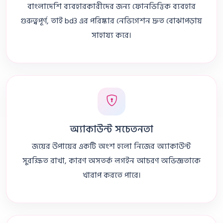
বাংলাদেশি ব্যবহারকারীদের জন্য ফোনভিত্তিক ব্যবহার
গুরুত্বপূর্ণ, তাই bd3 এর পরিষ্কার নেভিগেশন দ্রুত বোঝাপড়ায়
সাহায্য করে।
অ্যাকাউন্ট সচেতনতা
জয়ের উপায়ের একটি অংশ হলো নিজের অ্যাকাউন্ট
সুরক্ষিত রাখা, কারণ অসতর্ক লগইন আচরণ অভিজ্ঞতাকে
খারাপ করতে পারে।