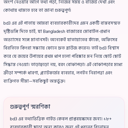
অংশ নেওয়ার আগে তথ্য পড়া, নিজের সময় ও বাজেট দেখা এবং
কোথায় থামতে হবে তা জানা গুরুত্বপূর্ণ।
bd3 এর এই পাতায় আমরা ব্যবহারকারীদের এমন একটি বাস্তবসম্মত
দৃষ্টিভঙ্গি দিতে চাই, যা Bangladesh বাজারের মোবাইল-প্রধান
অভ্যাসের সঙ্গে মানানসই। অনেকেই যাতায়াতের ফাঁকে, অফিসের
বিরতিতে কিংবা সন্ধ্যায় ফোনে দ্রুত ব্রাউজ করেন। তাই bd3 বিশ্বাস
করে যে জয়ের উপায়ের প্রথম ধাপ হলো পরিষ্কার মন নিয়ে ছোট ছোট
সিদ্ধান্ত নেওয়া। তাড়াহুড়ো নয়, বরং বোঝাপড়া। এই বোঝাপড়ার মধ্যে
ক্রীড়া সম্পর্কে ধারণা, প্ল্যাটফর্মের ব্যবহার, লগইন নিরাপত্তা এবং
ব্যক্তিগত সীমা—সবকিছুই অন্তর্ভুক্ত।
গুরুত্বপূর্ণ স্মরণিকা
bd3 এর তথ্যভিত্তিক গাইড কেবল প্রাপ্তবয়স্কদের জন্য। ১৮+
ব্যবহারকারী ছাড়া অন্য কারও জন্য এই ধরনের বিনোদন