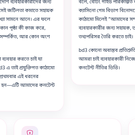
াদেশি ব্যবহারকারীদের জন্য
বলে, বেটিং গাইড পরিকল্পিত
সেই জটিলতা কমাতে সহায়ক
ক্যাসিনো গেম বিভাগ বিনোদ
যাখ্যা সামনে আনে। এর ফলে
কাঠামো মিলেই “আমাদের সম্পর
োন পৃষ্ঠা কী কাজ করে,
ব্যবহারকারীর জন্য সহায়ক, ভা
 সম্পর্কিত, আর কোন অংশ
তথ্যপরিসর তৈরি করতে চাই।
bd3 কোনো অবাস্তব প্রতিশ্রু
 ব্যবহার করতে চাই যা
আমরা চাই ব্যবহারকারী নিজেই
3 এ তাই প্রযুক্তিগত কাঠামো
কনটেন্ট নীতির ভিত্তি।
 প্রথমবার এই ধরনের
তুত না হন—এটি আমাদের কনটেন্ট