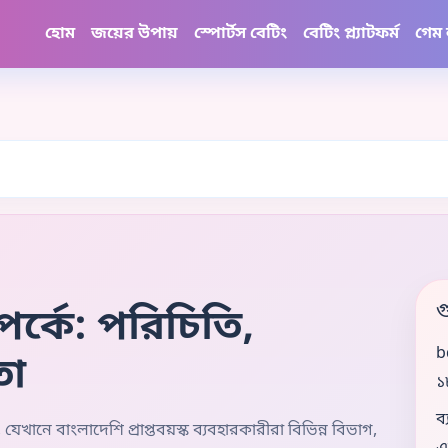
হোম
জয়ের উপায়
স্পোর্টস বেটিং
বেটিং প্ল্যাটফর্ম
গেম
গ
র্কে: পরিচিতি,
b
তা
১
ব
েখানে বাংলাদেশি প্রাপ্তবয়স্ক ব্যবহারকারীরা বিভিন্ন বিভাগ,