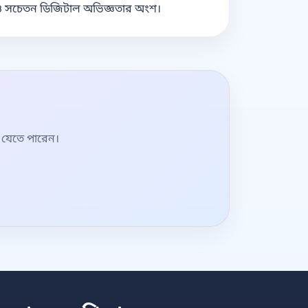
র ও সচেতন ডিজিটাল অভিজ্ঞতার অংশ।
় যেতে পারেন।