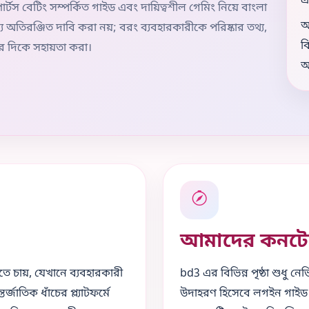
এ
োর্টস বেটিং সম্পর্কিত গাইড এবং দায়িত্বশীল গেমিং নিয়ে বাংলা
অ
য অতিরঞ্জিত দাবি করা নয়; বরং ব্যবহারকারীকে পরিষ্কার তথ্য,
ব
ের দিকে সহায়তা করা।
অ
আমাদের কনটেন্ট
ে চায়, যেখানে ব্যবহারকারী
bd3 এর বিভিন্ন পৃষ্ঠা শুধু
্জাতিক ধাঁচের প্ল্যাটফর্মে
উদাহরণ হিসেবে লগইন গাইড 