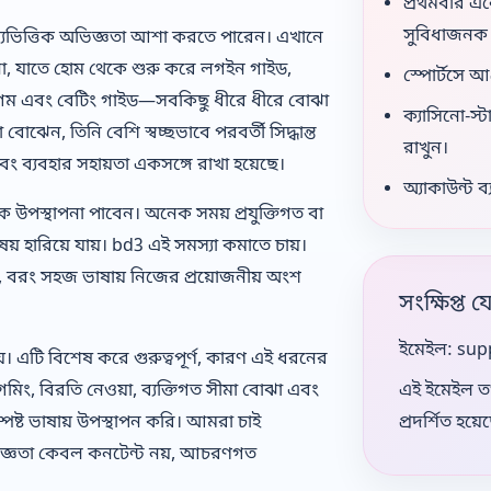
প্রথমবার এল
সুবিধাজনক
্যভিত্তিক অভিজ্ঞতা আশা করতে পারেন। এখানে
ানো, যাতে হোম থেকে শুরু করে লগইন গাইড,
স্পোর্টসে আ
সিনো গেম এবং বেটিং গাইড—সবকিছু ধীরে ধীরে বোঝা
ক্যাসিনো-স্
ঝেন, তিনি বেশি স্বচ্ছভাবে পরবর্তী সিদ্ধান্ত
রাখুন।
বং ব্যবহার সহায়তা একসঙ্গে রাখা হয়েছে।
অ্যাকাউন্ট 
বিক উপস্থাপনা পাবেন। অনেক সময় প্রযুক্তিগত বা
় হারিয়ে যায়। bd3 এই সমস্যা কমাতে চায়।
 বরং সহজ ভাষায় নিজের প্রয়োজনীয় অংশ
সংক্ষিপ্ত 
ইমেইল:
sup
। এটি বিশেষ করে গুরুত্বপূর্ণ, কারণ এই ধরনের
ল গেমিং, বিরতি নেওয়া, ব্যক্তিগত সীমা বোঝা এবং
এই ইমেইল তথ্
পষ্ট ভাষায় উপস্থাপন করি। আমরা চাই
প্রদর্শিত হয়ে
ভিজ্ঞতা কেবল কনটেন্ট নয়, আচরণগত